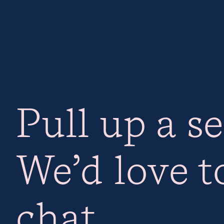
Pull up a se
We’d love t
chat.